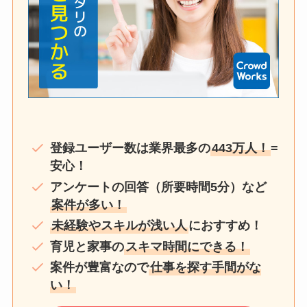
登録ユーザー数は業界最多の
443万人！
=
安心！
アンケートの回答（所要時間5分）など
案件が多い！
未経験やスキルが浅い人
におすすめ！
育児と家事の
スキマ時間にできる！
案件が豊富なので
仕事を探す手間がな
い！