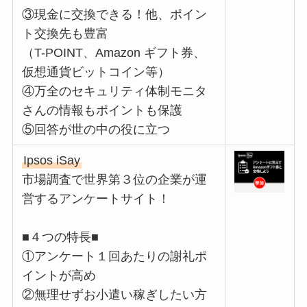
③現金に交換できる！他、ポイン
ト交換先も豊富
（T-POINT、Amazon ギフト券、
仮想通貨ビットコイン等）
④万全のセキュリティ体制モニタ
さんの情報もポイントも保護
⑤回答が世の中の役に立つ
Ipsos iSay
市場調査で世界第３位の企業が運
営するアンケートサイト！
■４つの特長■
①アンケート１回あたりの謝礼ポ
イントが高め
②無理せずお小遣い稼ぎしたい方