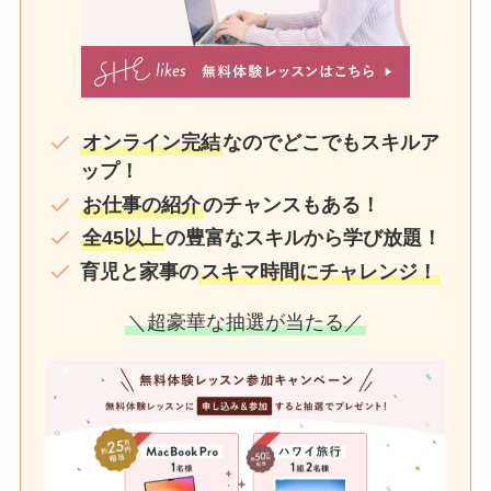
オンライン完結
なのでどこでもスキルア
ップ！
お仕事の紹介
のチャンスもある！
全45以上
の豊富なスキルから学び放題！
育児と家事の
スキマ時間にチャレンジ！
＼超豪華な抽選が当たる／