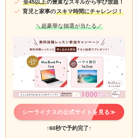
全45以上
の豊富なスキルから学び放題！
育児と家事の
スキマ時間にチャレンジ！
＼超豪華な抽選が当たる／
シーライクスの公式サイトを見る≫
↑
60秒で予約完了
↑