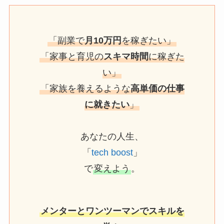
「副業で
月10万円
を稼ぎたい」
「家事と育児の
スキマ時間
に稼ぎた
い」
「家族を養えるような
高単価の仕事
に就きたい
」
あなたの人生、
「
tech boost
」
で
変えよう
。
メンターとワンツーマンでスキルを