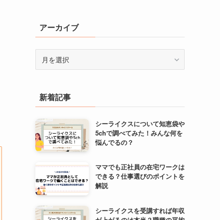
ゴ
リ
アーカイブ
ー
ア
ー
カ
イ
新着記事
ブ
シーライクスについて知恵袋や
5chで調べてみた！みんな何を
悩んでるの？
ママでも正社員の在宅ワークは
できる？仕事選びのポイントを
解説
シーライクスを受講すれば年収
が上がるのは本当？職種の平均