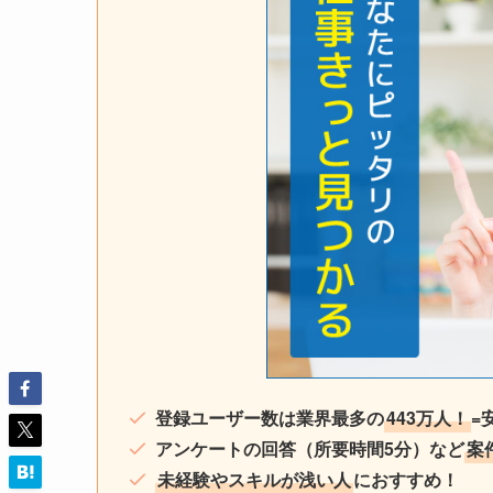
登録ユーザー数は業界最多の
443万人！
=
アンケートの回答（所要時間5分）など
案
未経験やスキルが浅い人
におすすめ！