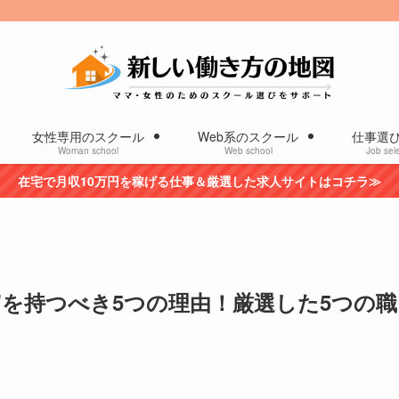
女性専用のスクール
Web系のスクール
仕事選
Woman school
Web school
Job sele
在宅で月収10万円を稼げる仕事＆厳選した求人サイトはコチラ≫
”を持つべき5つの理由！厳選した5つの職