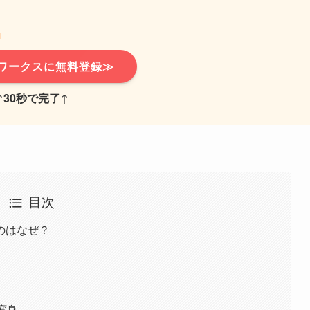
ワークスに無料登録≫
↑
30秒で完了
↑
目次
のはなぜ？
変身